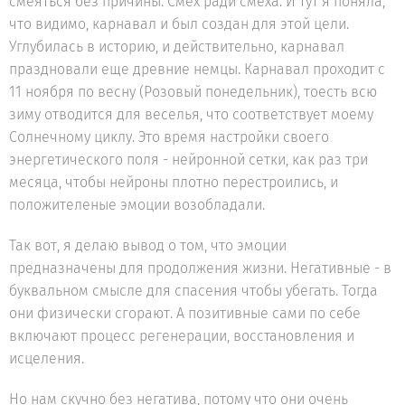
смеяться без причины. Смех ради смеха. И тут я поняла,
что видимо, карнавал и был создан для этой цели.
Углубилась в историю, и действительно, карнавал
праздновали еще древние немцы. Карнавал проходит с
11 ноября по весну (Розовый понедельник), тоесть всю
зиму отводится для веселья, что соответствует моему
Солнечному циклу. Это время настройки своего
энергетического поля - нейронной сетки, как раз три
месяца, чтобы нейроны плотно перестроились, и
положителеные эмоции возобладали.
Так вот, я делаю вывод о том, что эмоции
предназначены для продолжения жизни. Негативные - в
буквальном смысле для спасения чтобы убегать. Тогда
они физически сгорают. А позитивные сами по себе
включают процесс регенерации, восстановления и
исцеления.
Но нам скучно без негатива, потому что они очень