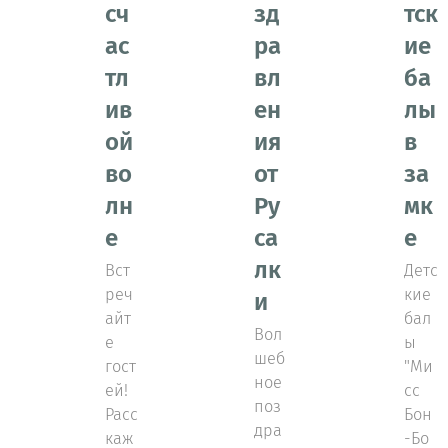
сч
зд
тск
ас
ра
ие
тл
вл
ба
ив
ен
лы
ой
ия
в
во
от
за
лн
Ру
мк
е
са
е
лк
Вст
Детс
реч
кие
и
айт
бал
Вол
е
ы
шеб
гост
"Ми
ное
ей!
сс
поз
Расс
Бон
дра
каж
-Бо