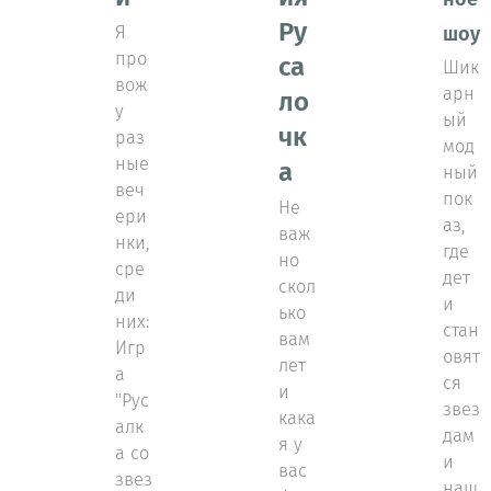
Ру
Я
шоу
про
са
Шик
вож
арн
ло
у
ый
чк
раз
мод
ные
а
ный
веч
пок
Не
ери
аз,
важ
нки,
где
но
сре
дет
скол
ди
и
ько
них:
стан
вам
Игр
овят
лет
а
ся
и
"Рус
звез
кака
алк
дам
я у
а со
и
вас
звез
наш