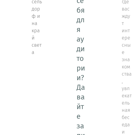
се
сель
где
дор
бя
вас
ф и
жду
дл
на
т
я
кра
инт
й
ау
ере
свет
сны
ди
а
е
то
зна
ри
ком
ства
и?
,
Да
увл
ва
екат
ель
йт
ная
е
бес
за
еда
и