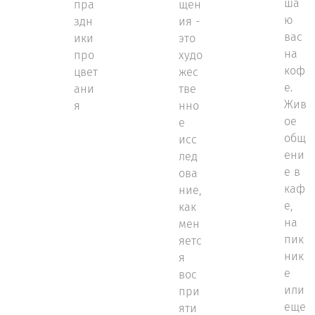
ша
пра
щен
ю
здн
ия -
вас
ики
это
на
про
худо
коф
цвет
жес
е.
ани
тве
Жив
я
нно
ое
е
общ
исс
ени
лед
е в
ова
каф
ние,
е,
как
на
мен
пик
яетс
ник
я
е
вос
или
при
еще
яти