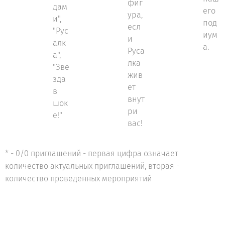
фиг
дам
его
ура,
и",
под
есл
"Рус
иум
и
алк
а.
Руса
а",
лка
"Зве
жив
зда
ет
в
внут
шок
ри
е!"
вас!
* - 0/0 приглашений - первая цифра означает
количество актуальных приглашений, вторая -
количество проведенных мероприятий