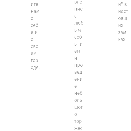
вле
ите
н" в
ние
нам
наст
с
о
оящ
люб
себ
их
ым
е и
зам
соб
о
ках
ыти
сво
ем
ем
и
гор
про
оде.
вед
ени
е
неб
оль
шог
о
тор
жес