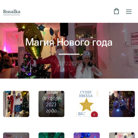
Rusalka
Магия Нового года
01.12.2024
Суперзвезда
Зигин
декабрь
2023
года