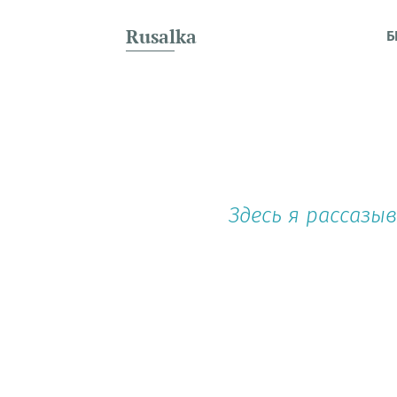
Rusalka
Б
Здесь я рассазы