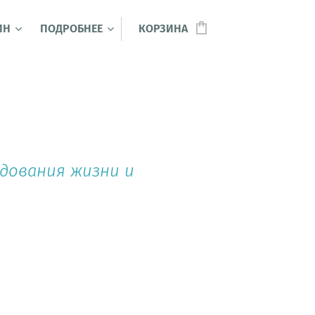
ИН
ПОДРОБНЕЕ
КОРЗИНА
едования жизни и